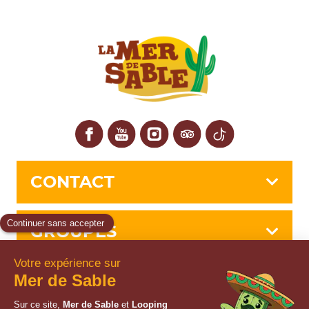
Facebook
YouTube
Instagram
Tripadvisor
TikTok
CONTACT
GROUPES
INFOS