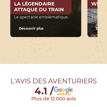
LA LÉGENDAIRE
WILD
ATTAQUE DU TRAIN
Le tout
Le spectacle emblématique.
à tester 
: La légendaire attaque du train
Découvrir plus
Découv
L'AVIS DES AVENTURIERS
4.1 /
Plus de 12 000 avis