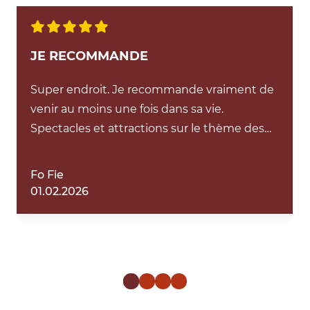
5 Étoiles
JE RECOMMANDE
Super endroit. Je recommande vraiment de
venir au moins une fois dans sa vie.
Spectacles et attractions sur le thème des
cowboys et indiens. Avant même d'être
entré dans le parc, il y a une mise en scène
Fo Fie
et les visiteurs sont pris à partie. C'est
01.02.2026
vraiment un très bel endroit aussi bien pour
les enfants et les adultes. Les prix sont
raisonnables. Que ce soit pour l'entrée au
parc et la restauration sur place.