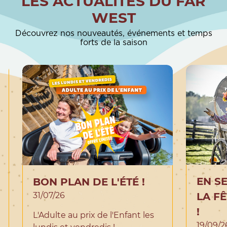
LES ACTUALITÉS DU FAR
WEST
Découvrez nos nouveautés, événements et temps
forts de la saison
EN S
BON PLAN DE L'ÉTÉ !
31/07/26
LA F
!
L'Adulte au prix de l'Enfant les
19/09/2