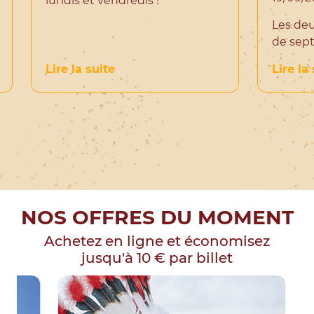
lundis et vendredis !
Les de
de sep
 en famille chez Buffalo Grill
: Bon plan de l'Été !
Lire la suite
Lire la
NOS OFFRES DU MOMENT
Achetez en ligne et économisez
jusqu'à 10 € par billet