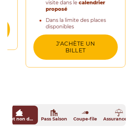
visite dans le
calendrier
C
proposé
v
Dans la limite des places
disponibles
À
'ÉTÉ !
D
J'ACHÈTE UN
d
: BILLET PLUME À PARTIR 
BILLET
Billet non daté
Pass Saison
Coupe-file
Assurance Météo