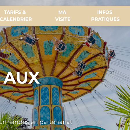
TARIFS & 
MA 
INFOS 
CALENDRIER
VISITE
PRATIQUES
 AUX
ourmandes en partenariat