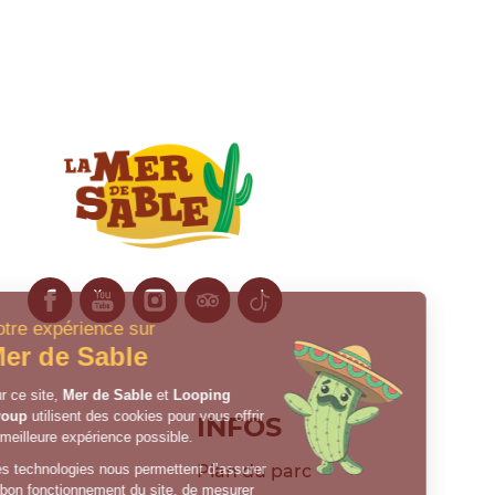
Facebook
YouTube
Instagram
Tripadvisor
TikTok
INFOS
Plan du parc