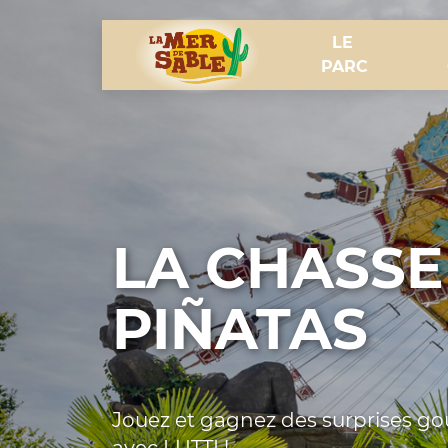
LE 
PARC
LA CHASSE
PIÑATAS
Jouez et gagnez des surprises g