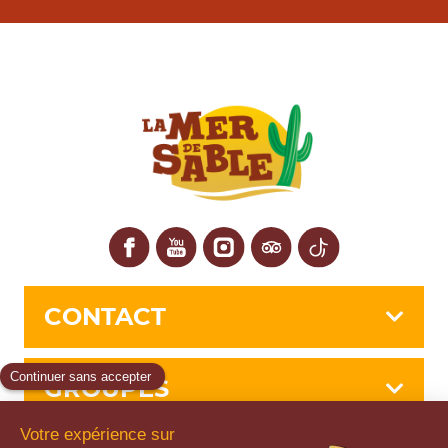
Facebook
YouTube
Instagram
Tripadvisor
TikTok
CONTACT
GROUPES