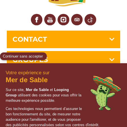
Facebook
YouTube
Instagram
Tripadvisor
TikTok
CONTACT
GROUPES
INFOS
SERVICES