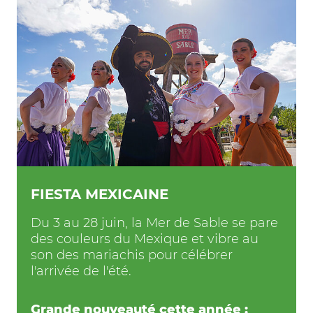
FIESTA MEXICAINE
Du 3 au 28 juin, la Mer de Sable se pare
des couleurs du Mexique et vibre au
son des mariachis pour célébrer
l'arrivée de l'été.
Grande nouveauté cette année :