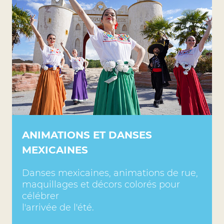
ANIMATIONS ET DANSES
MEXICAINES
Danses mexicaines, animations de rue,
maquillages et décors colorés pour
célébrer
l'arrivée de l'été.